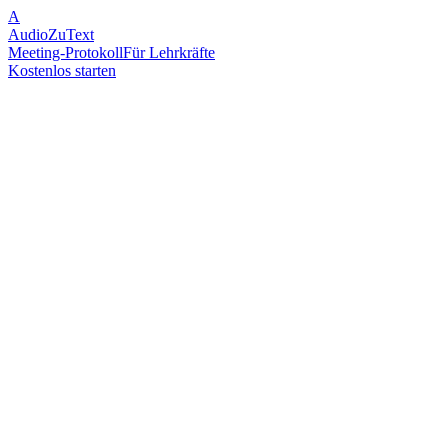
A
AudioZuText
Meeting-Protokoll
Für Lehrkräfte
Kostenlos starten