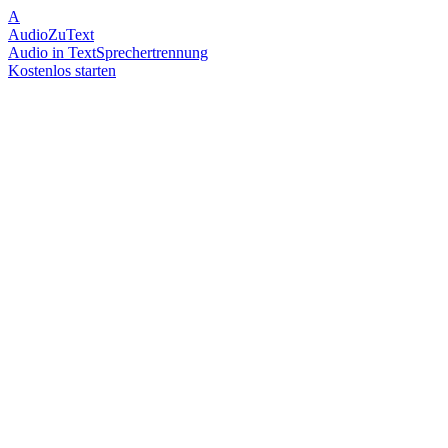
A
AudioZuText
Audio in Text
Sprechertrennung
Kostenlos starten