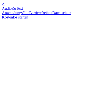
A
AudioZuText
Anwendungsfälle
Barrierefreiheit
Datenschutz
Kostenlos starten